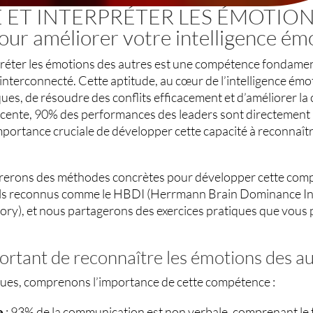
ET INTERPRÉTER LES ÉMOTION
our améliorer votre intelligence ém
rpréter les émotions des autres est une compétence fondam
interconnecté. Cette aptitude, au cœur de l’intelligence émo
ues, de résoudre des conflits efficacement et d’améliorer la 
écente, 90% des performances des leaders sont directement 
importance cruciale de développer cette capacité à reconnaîtr
lorerons des méthodes concrètes pour développer cette comp
ils reconnus comme le HBDI (Herrmann Brain Dominance Ins
ory), et nous partagerons des exercices pratiques que vou
ortant de reconnaître les émotions des au
ques, comprenons l’importance de cette compétence :
e
: 93% de la communication est non verbale, comprenant le to