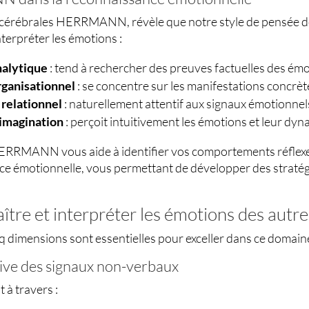
 cérébrales HERRMANN, révèle que notre style de pensée d
nterpréter les émotions :
nalytique
: tend à rechercher des preuves factuelles des ém
rganisationnel
: se concentre sur les manifestations concrèt
relationnel
: naturellement attentif aux signaux émotionnels
imagination
: perçoit intuitivement les émotions et leur dy
RRMANN vous aide à identifier vos comportements réflexes
ce émotionnelle, vous permettant de développer des straté
ître et interpréter les émotions des autre
q dimensions sont essentielles pour exceller dans ce domaine
tive des signaux non-verbaux
 à travers :