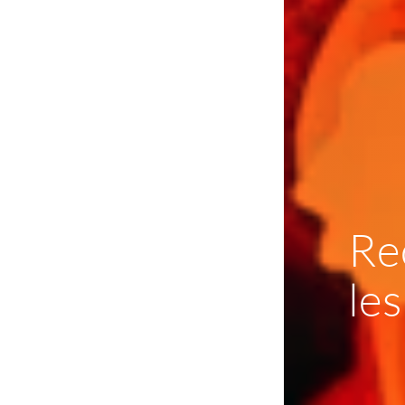
Re
le