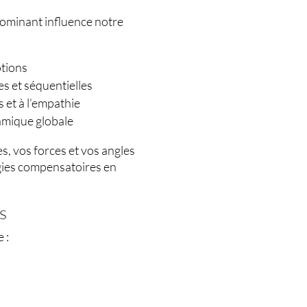
ominant influence notre
otions
es et séquentielles
 et à l’empathie
namique globale
, vos forces et vos angles
gies compensatoires en
s
 :