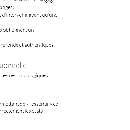
hanges.
t d’intervenir avant qu’une
es obtiennent un
 profonds et authentiques
tionnelle
ismes neurobiologiques
mettant de « ressentir » ce
orrectement les états