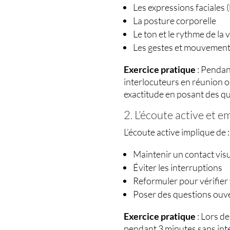
Les expressions faciales 
La posture corporelle
Le ton et le rythme de la 
Les gestes et mouvement
Exercice pratique
: Pendan
interlocuteurs en réunion o
exactitude en posant des q
2. L’écoute active et 
L’écoute active implique de :
Maintenir un contact vis
Éviter les interruptions
Reformuler pour vérifie
Poser des questions ouve
Exercice pratique
: Lors d
pendant 3 minutes sans int