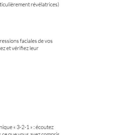
ticulièrement révélatrices)
essions faciales de vos
z et vérifiez leur
ique « 3-2-1 » : écoutez
s ce que vous avez compris