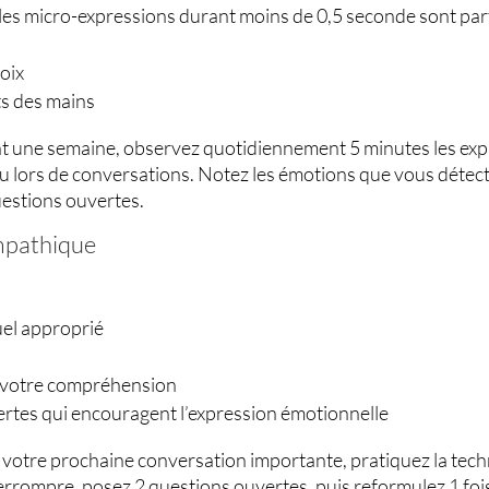
(les micro-expressions durant moins de 0,5 seconde sont par
voix
s des mains
t une semaine, observez quotidiennement 5 minutes les expr
u lors de conversations. Notez les émotions que vous détecte
uestions ouvertes.
empathique
uel approprié
r votre compréhension
rtes qui encouragent l’expression émotionnelle
e votre prochaine conversation importante, pratiquez la techn
errompre, posez 2 questions ouvertes, puis reformulez 1 foi