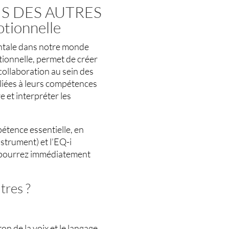
S DES AUTRES
otionnelle
entale dans notre monde
tionnelle, permet de créer
collaboration au sein des
liées à leurs compétences
e et interpréter les
étence essentielle, en
trument) et l’EQ-i
s pourrez immédiatement
tres ?
n de la voix et le langage