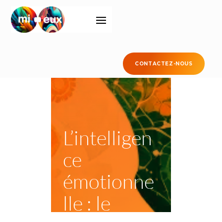
CONTACTEZ-NOUS
L’intelligen
ce
émotionne
lle : le