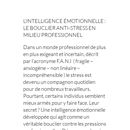
bouclier
anti-stress
L’INTELLIGENCE ÉMOTIONNELLE :
en milieu
LE BOUCLIER ANTI-STRESS EN
MILIEU PROFESSIONNEL
profession
Dans un monde professionnel de plus
nel
en plus exigeant et incertain, décrit
par l’acronyme F.A.N.I ( fragile –
anxiogène – non linéaire –
incompréhensible ) le stress est
devenu un compagnon quotidien
pour de nombreux travailleurs.
Pourtant, certains individus semblent
mieux armés pour y faire face. Leur
secret ? Une intelligence émotionnelle
développée qui agit comme un
véritable bouclier contre les pressions