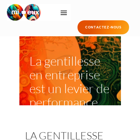
CONTACTEZ-NOUS
La gentillesse
en entreprise
est un levier de
performance
professionnell
e
LA GENTILLESSE