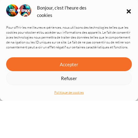
elisabeth@mi-eux.fr
Bonjour, c'est l'heure des
cookies
TÉLÉPHONE
+33 6 63 90 26 00
Pour offrir les meilleures expériences, nous utilisons des technologies telles que les
cookies pour stocker et/ou accéder aux informations des appareils. Le fait de consentir
Mentions légales
à ces technologies nous permettra de traiter des données telles que le comportement
de navigation ou les ID uniques sur ce site. Le fait de ne pas consentir ou de retirer son
Conditions générales de vente
consentement peut avoir un effet négatif sur certaines caractéristiques et fonctions.
Livret d'accueil
Règlement intérieur
Accepter
Certification Qualiopi
Inclusion & accessibilité
Refuser
Politique de confidentialité
Politique de cookies
ABONNEZ-VOUS À
L'ÉTINCELLE
, NOTRE NEWSLETTER